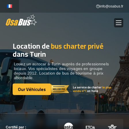
Skip
info@osabus.fr
to
content
Location de
bus charter privé
dans Turin
Louez un autocar à Turin auprès de professionnels
locaux. Vos spécialistes des voyages en groupe
depuis 2012. Location de bus de tourisme à prix
abordable.
Our Véhicules
Our Véhicules
Certifié par :