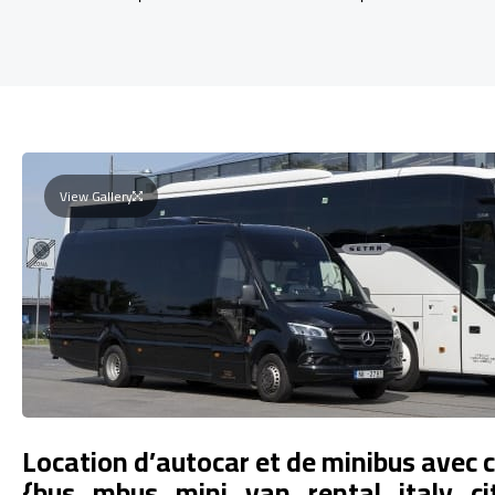
View Gallery
Location d’autocar et de minibus avec 
{bus_mbus_mini_van_rental_italy_cit