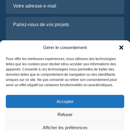
Votre adresse e-mail
Parlez-nous de vos projets
Gérer le consentement
Pour offrir les meilleures expériences, nous utilisons des technologies
telles que les cookies pour stocker et/ou accéder aux informations des
appareils. Consentir à ces technologies nous permettra de traiter des
données telles que le comportement de navigation ou des identifiants
uniques sur ce site. Ne pas consentir ou retirer son consentement peut
J’ai lu et j’accepte la
politique de confidentialité
avoir un effet négatif sur certaines fonctionnalités et caractéristiques.
d’OsaBus.
Obtenez un devis
Accepter
Obtenez un devis
Refuser
Français
Afficher les préférences