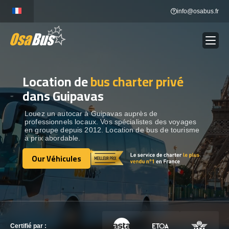
Skip
info@osabus.fr
to
content
Location de
bus charter privé
Show dropdown
LOCATION DE BUS
dans Guipavas
Show dropdown
DESTINATIONS
Louez un autocar à Guipavas auprès de
professionnels locaux. Vos spécialistes des voyages
en groupe depuis 2012. Location de bus de tourisme
à prix abordable.
OUR VÉHICULES
Our Véhicules
Our Véhicules
CONTACTEZ-NOUS
CONTACTEZ-NOUS
Certifié par :