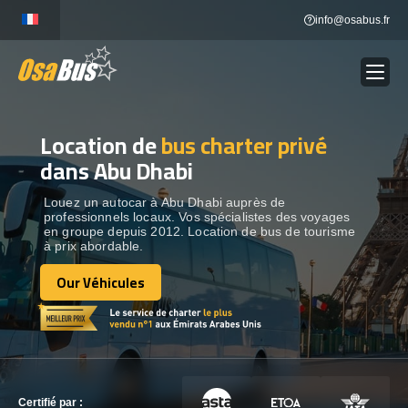
Skip
info@osabus.fr
to
content
Location de
bus charter privé
Show dropdown
LOCATION DE BUS
dans Abu Dhabi
Show dropdown
DESTINATIONS
Louez un autocar à Abu Dhabi auprès de
professionnels locaux. Vos spécialistes des voyages
en groupe depuis 2012. Location de bus de tourisme
à prix abordable.
OUR VÉHICULES
Our Véhicules
Our Véhicules
CONTACTEZ-NOUS
CONTACTEZ-NOUS
Certifié par :