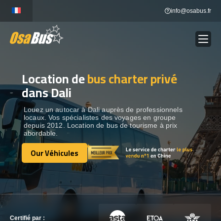
Skip
info@osabus.fr
to
content
Location de
bus charter privé
Show dropdown
LOCATION DE BUS
dans Dali
Show dropdown
DESTINATIONS
Louez un autocar à Dali auprès de professionnels
locaux. Vos spécialistes des voyages en groupe
depuis 2012. Location de bus de tourisme à prix
abordable.
OUR VÉHICULES
Our Véhicules
Our Véhicules
CONTACTEZ-NOUS
CONTACTEZ-NOUS
Certifié par :