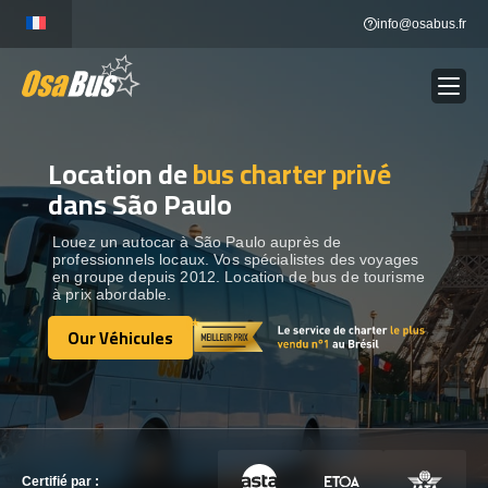
Skip
info@osabus.fr
to
content
Location de
bus charter privé
Show dropdown
LOCATION DE BUS
dans São Paulo
Show dropdown
DESTINATIONS
Louez un autocar à São Paulo auprès de
professionnels locaux. Vos spécialistes des voyages
en groupe depuis 2012. Location de bus de tourisme
à prix abordable.
OUR VÉHICULES
Our Véhicules
Our Véhicules
CONTACTEZ-NOUS
CONTACTEZ-NOUS
Certifié par :