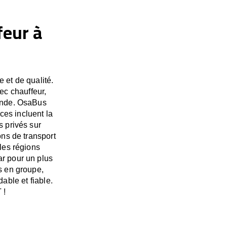
feur à
 et de qualité.
ec chauffeur,
monde. OsaBus
es incluent la
s privés sur
ns de transport
les régions
ar pour un plus
s en groupe,
able et fiable.
 !