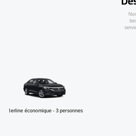
Des
Nou
be
servi
onomique - 3 personnes
Van -