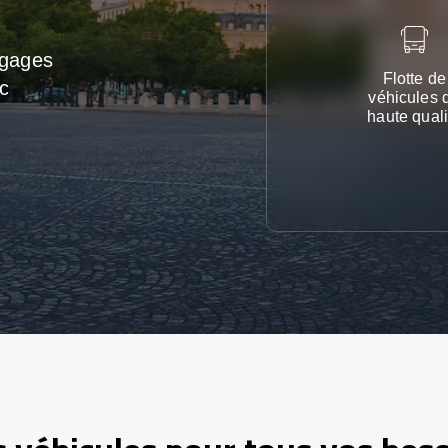
agages
Flotte de
c
véhicules 
haute quali