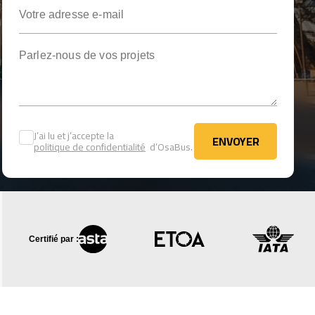
Votre adresse e-mail
Parlez-nous de vos projets
J’ai lu et j’accepte la
ENVOYER
politique de confidentialité
d’OsaBus.
ENVOYER
Certifié par :