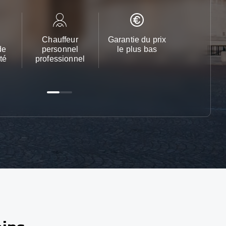
Chauffeur
Garantie du prix
Service cl
de
personnel
le plus bas
24h/24 et 
té
professionnel