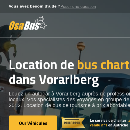
Skip
Vous avez besoin d'aide ?
Poser une question
to
content
Location de
bus chart
dans Vorarlberg
Louez un autocar à Vorarlberg auprès de professio
locaux. Vos spécialistes des voyages en groupe de
2012. Location de bus de tourisme à prix abordable
Our Véhicules
Our Véhicules