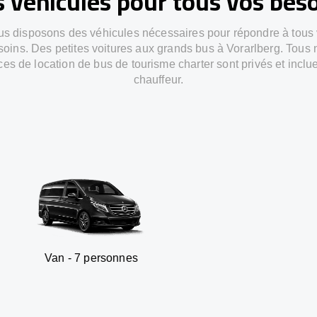
 véhicules pour tous vos bes
s disposons des véhicules nécessaires pour répondre à tous
soins. Des petites voitures aux grands bus à Vorarlberg. Tous 
ces de location de bus de tourisme charter sont privés et inclu
chauffeur.
 7 personnes
SUV - 3 