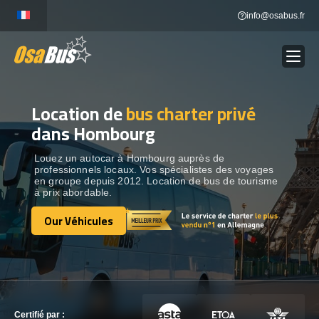
Skip
info@osabus.fr
to
content
Location de
bus charter privé
Show dropdown
LOCATION DE BUS
dans Hombourg
Show dropdown
DESTINATIONS
Louez un autocar à Hombourg auprès de
professionnels locaux. Vos spécialistes des voyages
en groupe depuis 2012. Location de bus de tourisme
à prix abordable.
OUR VÉHICULES
Our Véhicules
Our Véhicules
CONTACTEZ-NOUS
CONTACTEZ-NOUS
Certifié par :