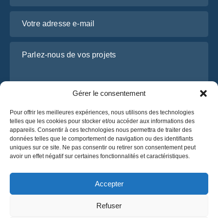
Votre adresse e-mail
Parlez-nous de vos projets
Gérer le consentement
Pour offrir les meilleures expériences, nous utilisons des technologies
telles que les cookies pour stocker et/ou accéder aux informations des
appareils. Consentir à ces technologies nous permettra de traiter des
données telles que le comportement de navigation ou des identifiants
uniques sur ce site. Ne pas consentir ou retirer son consentement peut
J’ai lu et j’accepte la
politique de confidentialité
avoir un effet négatif sur certaines fonctionnalités et caractéristiques.
d’OsaBus.
Obtenez un devis
Accepter
Obtenez un devis
Refuser
Français