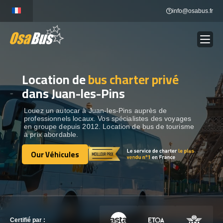
Skip
info@osabus.fr
to
content
Location de
bus charter privé
Show dropdown
LOCATION DE BUS
dans Juan-les-Pins
Show dropdown
DESTINATIONS
Louez un autocar à Juan-les-Pins auprès de
professionnels locaux. Vos spécialistes des voyages
en groupe depuis 2012. Location de bus de tourisme
à prix abordable.
OUR VÉHICULES
Our Véhicules
Our Véhicules
CONTACTEZ-NOUS
CONTACTEZ-NOUS
Certifié par :