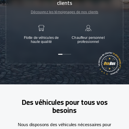
clients
Découvrez les témoignages de nos clients
Flotte de véhicules de
Chauffeur personnel
Garanti
haute qualité
professionnel
Des véhicules pour tous vos
besoins
Nous disposons des véhicules nécessaires pour