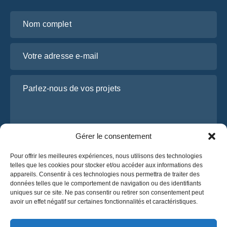
Nom complet
Votre adresse e-mail
Parlez-nous de vos projets
Gérer le consentement
Pour offrir les meilleures expériences, nous utilisons des technologies
telles que les cookies pour stocker et/ou accéder aux informations des
appareils. Consentir à ces technologies nous permettra de traiter des
données telles que le comportement de navigation ou des identifiants
J’ai lu et j’accepte la
politique de confidentialité
uniques sur ce site. Ne pas consentir ou retirer son consentement peut
d’OsaBus.
avoir un effet négatif sur certaines fonctionnalités et caractéristiques.
Obtenez un devis
Obtenez un devis