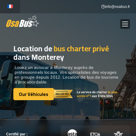
Skip
info@osabus.fr
to
content
Location de
bus charter privé
Show dropdown
LOCATION DE BUS
dans Monterey
Show dropdown
DESTINATIONS
Louez un autocar à Monterey auprès de
professionnels locaux. Vos spécialistes des voyages
en groupe depuis 2012. Location de bus de tourisme
à prix abordable.
OUR VÉHICULES
Our Véhicules
Our Véhicules
CONTACTEZ-NOUS
CONTACTEZ-NOUS
Certifié par :