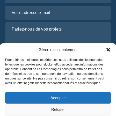
Votre adresse e-mail
Parlez-nous de vos projets
Gérer le consentement
Pour offrir les meilleures expériences, nous utilisons des technologies
telles que les cookies pour stocker et/ou accéder aux informations des
appareils. Consentir à ces technologies nous permettra de traiter des
données telles que le comportement de navigation ou des identifiants
uniques sur ce site. Ne pas consentir ou retirer son consentement peut
J’ai lu et j’accepte la
politique de confidentialité
avoir un effet négatif sur certaines fonctionnalités et caractéristiques.
d’OsaBus.
Obtenez un devis
Accepter
Obtenez un devis
Refuser
Français