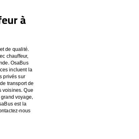
feur à
t de qualité.
ec chauffeur,
monde. OsaBus
es incluent la
s privés sur
de transport de
s voisines. Que
s grand voyage,
saBus est la
Contactez-nous