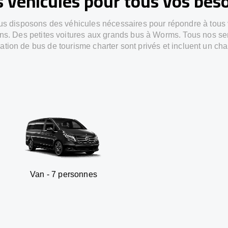
 véhicules pour tous vos bes
s disposons des véhicules nécessaires pour répondre à tous
ns. Des petites voitures aux grands bus à Worms. Tous nos se
ation de bus de tourisme charter sont privés et incluent un cha
7 personnes
SUV - 3 