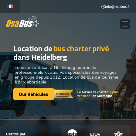
Skip
info@osabus.fr
to
content
Location de
bus charter privé
Show dropdown
LOCATION DE BUS
dans Heidelberg
Show dropdown
DESTINATIONS
Louez un autocar à Heidelberg auprès de
professionnels locaux. Vos spécialistes des voyages
en groupe depuis 2012. Location de bus de tourisme
à prix abordable.
OUR VÉHICULES
Our Véhicules
Our Véhicules
CONTACTEZ-NOUS
CONTACTEZ-NOUS
Certifié par :