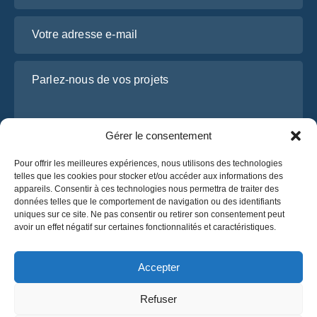
Votre adresse e-mail
Parlez-nous de vos projets
Gérer le consentement
Pour offrir les meilleures expériences, nous utilisons des technologies
telles que les cookies pour stocker et/ou accéder aux informations des
appareils. Consentir à ces technologies nous permettra de traiter des
données telles que le comportement de navigation ou des identifiants
uniques sur ce site. Ne pas consentir ou retirer son consentement peut
J’ai lu et j’accepte la
politique de confidentialité
avoir un effet négatif sur certaines fonctionnalités et caractéristiques.
d’OsaBus.
Obtenez un devis
Accepter
Obtenez un devis
Refuser
Français