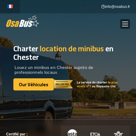
Skip
info@osabus.fr
to
content
Charter
location de minibus
en
Show dropdown
LOCATION DE BUS
Chester
Show dropdown
DESTINATIONS
Louez un minibus en Chester auprès de
professionnels locaux.
Our Véhicules
OUR VÉHICULES
Our Véhicules
CONTACTEZ-NOUS
CONTACTEZ-NOUS
Certifié par :