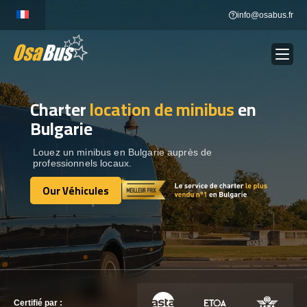
Skip
info@osabus.fr
to
content
Charter
location de minibus
en
Show dropdown
LOCATION DE BUS
Bulgarie
Show dropdown
DESTINATIONS
Louez un minibus en Bulgarie auprès de
professionnels locaux.
Our Véhicules
OUR VÉHICULES
Our Véhicules
CONTACTEZ-NOUS
CONTACTEZ-NOUS
Certifié par :