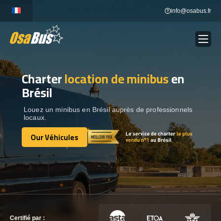
Skip
info@osabus.fr
to
content
Charter
location de minibus
en
Show dropdown
LOCATION DE BUS
Brésil
Show dropdown
DESTINATIONS
Louez un minibus en Brésil auprès de professionnels
locaux.
Our Véhicules
OUR VÉHICULES
Our Véhicules
CONTACTEZ-NOUS
CONTACTEZ-NOUS
Certifié par :