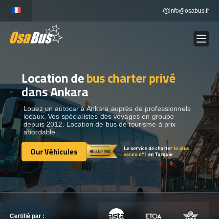
Skip
info@osabus.fr
to
content
Location de
bus charter privé
Show dropdown
LOCATION DE BUS
dans Ankara
Show dropdown
DESTINATIONS
Louez un autocar à Ankara auprès de professionnels
locaux. Vos spécialistes des voyages en groupe
depuis 2012. Location de bus de tourisme à prix
abordable.
OUR VÉHICULES
Our Véhicules
Our Véhicules
CONTACTEZ-NOUS
CONTACTEZ-NOUS
Certifié par :