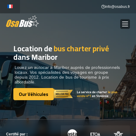
Skip
info@osabus.fr
to
content
Location de
bus charter privé
Show dropdown
LOCATION DE BUS
dans Maribor
Show dropdown
DESTINATIONS
Louez un autocar à Maribor auprès de professionnels
locaux. Vos spécialistes des voyages en groupe
depuis 2012. Location de bus de tourisme à prix
abordable.
OUR VÉHICULES
Our Véhicules
Our Véhicules
CONTACTEZ-NOUS
CONTACTEZ-NOUS
Certifié par :