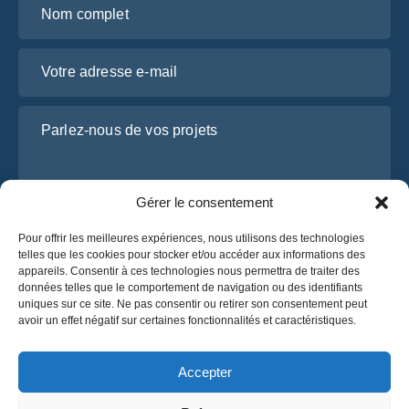
Votre adresse e-mail
Parlez-nous de vos projets
Gérer le consentement
Pour offrir les meilleures expériences, nous utilisons des technologies
telles que les cookies pour stocker et/ou accéder aux informations des
appareils. Consentir à ces technologies nous permettra de traiter des
données telles que le comportement de navigation ou des identifiants
uniques sur ce site. Ne pas consentir ou retirer son consentement peut
J’ai lu et j’accepte la
politique de confidentialité
avoir un effet négatif sur certaines fonctionnalités et caractéristiques.
d’OsaBus.
Obtenez un devis
Accepter
Obtenez un devis