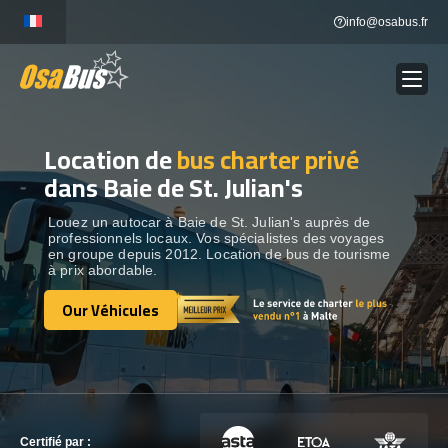
Skip
info@osabus.fr
to
content
Location de
bus charter privé
Show dropdown
LOCATION DE BUS
dans Baie de St. Julian's
Show dropdown
DESTINATIONS
Louez un autocar à Baie de St. Julian's auprès de
professionnels locaux. Vos spécialistes des voyages
en groupe depuis 2012. Location de bus de tourisme
à prix abordable.
OUR VÉHICULES
Our Véhicules
Our Véhicules
CONTACTEZ-NOUS
CONTACTEZ-NOUS
Certifié par :