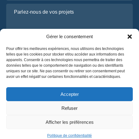
Parlez-nous de vos projets
Gérer le consentement
Pour offrir les meilleures expériences, nous utilisons des technologies
telles que les cookies pour stocker et/ou accéder aux informations des
appareils. Consentir à ces technologies nous permettra de traiter des
données telles que le comportement de navigation ou des identifiants
uniques sur ce site. Ne pas consentir ou retirer son consentement peut
J’ai lu et j’accepte la
politique de confidentialité
avoir un effet négatif sur certaines fonctionnalités et caractéristiques.
d’OsaBus.
Obtenez un devis
Accepter
Obtenez un devis
Refuser
Français
Afficher les préférences
© 2025 OsaBus. Tous droits réservés.
Politique de confidentialité
Conditions générales
News
Politique de confidentialité