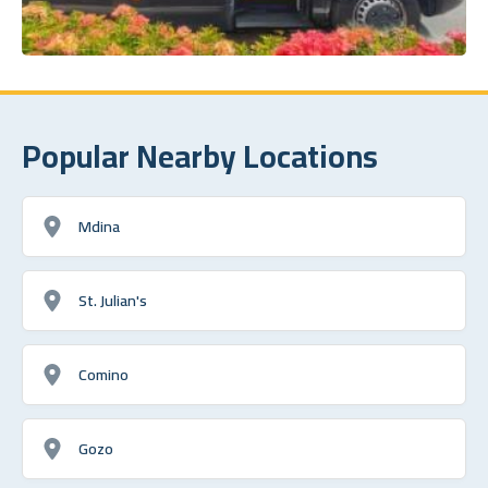
Popular Nearby Locations
Mdina
St. Julian's
Comino
Gozo