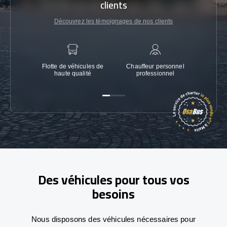
clients
Découvrez les témoignages de nos clients
Flotte de véhicules de
Chauffeur personnel
Garanti
haute qualité
professionnel
Des véhicules pour tous vos
besoins
Nous disposons des véhicules nécessaires pour