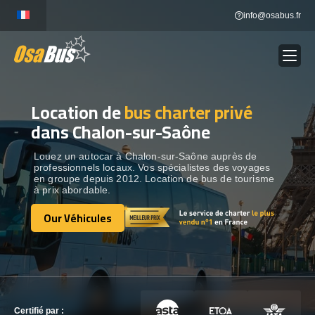
Skip
info@osabus.fr
to
content
Location de
bus charter privé
Show dropdown
LOCATION DE BUS
dans Chalon-sur-Saône
Show dropdown
DESTINATIONS
Louez un autocar à Chalon-sur-Saône auprès de
professionnels locaux. Vos spécialistes des voyages
en groupe depuis 2012. Location de bus de tourisme
à prix abordable.
OUR VÉHICULES
Our Véhicules
Our Véhicules
CONTACTEZ-NOUS
CONTACTEZ-NOUS
Certifié par :