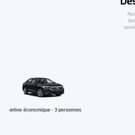
Des
Nou
bes
servi
onomique - 3 personnes
Van -