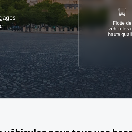
agages
Flotte de
c
véhicules 
haute quali