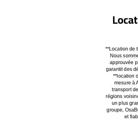
Locat
**Location de 
Nous sommes 
approuvée pa
garantit des 
**location 
mesure à A
transport d
régions voisin
un plus gra
groupe, OsaBu
et fi