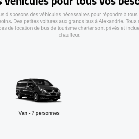
 véhicules pour tous vos bes
s disposons des véhicules nécessaires pour répondre à tous
oins. Des petites voitures aux grands bus à Alexandrie. Tous
ces de location de bus de tourisme charter sont privés et inclu
chauffeur.
 7 personnes
SUV - 3 