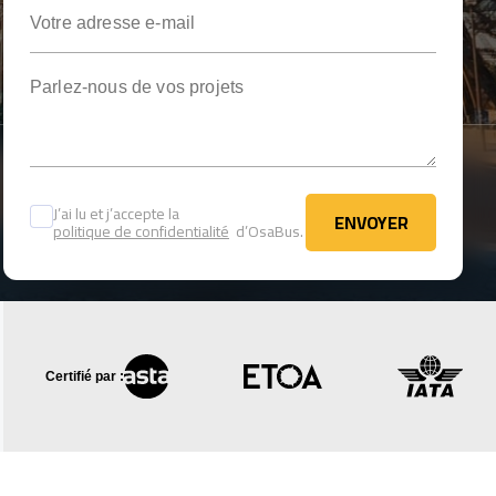
Votre adresse e-mail
Parlez-nous de vos projets
J’ai lu et j’accepte la
ENVOYER
politique de confidentialité
d’OsaBus.
ENVOYER
Certifié par :