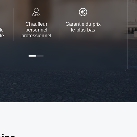
Chauffeur
Garantie du prix
Service cl
de
personnel
le plus bas
24h/24 et 
té
professionnel