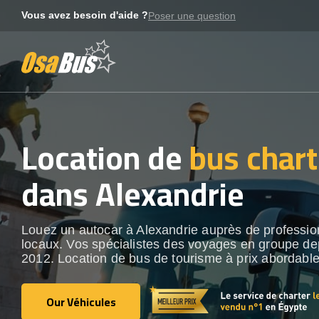
Skip
Vous avez besoin d'aide ?
Poser une question
to
content
Location de
bus chart
dans Alexandrie
Louez un autocar à Alexandrie auprès de professio
locaux. Vos spécialistes des voyages en groupe de
2012. Location de bus de tourisme à prix abordable
Our Véhicules
Our Véhicules