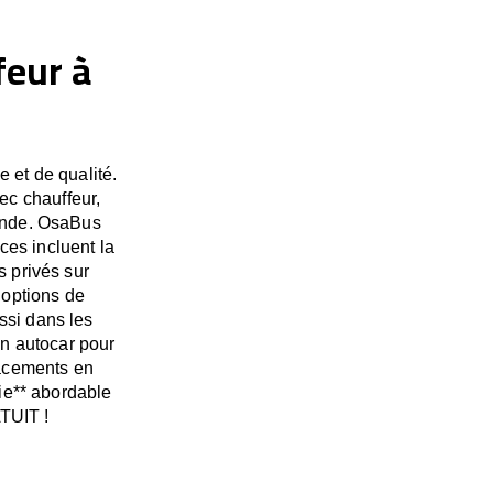
feur à
 et de qualité.
ec chauffeur,
monde. OsaBus
es incluent la
s privés sur
 options de
ssi dans les
un autocar pour
lacements en
ie** abordable
TUIT !