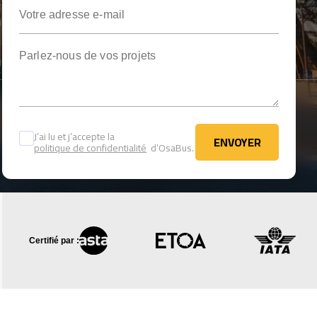
Votre adresse e-mail
Parlez-nous de vos projets
J’ai lu et j’accepte la
ENVOYER
politique de confidentialité
d’OsaBus.
ENVOYER
Certifié par :