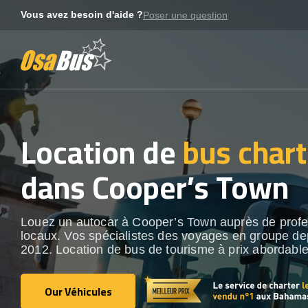
Skip
Vous avez besoin d'aide ?
Poser une question
to
content
Location de
bus chart
dans Cooper’s Town
Louez un autocar à Cooper’s Town auprès de profe
locaux. Vos spécialistes des voyages en groupe de
2012. Location de bus de tourisme à prix abordable
Our Véhicules
Our Véhicules