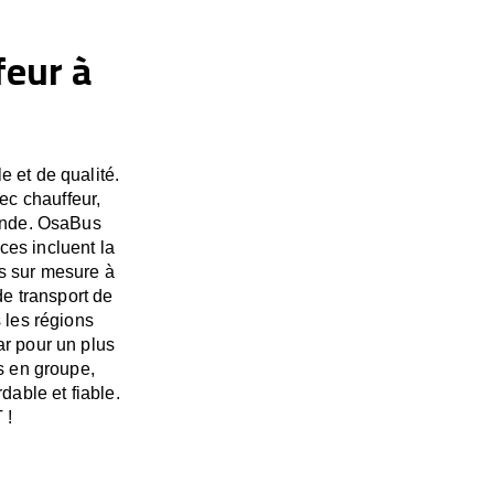
feur à
 et de qualité.
ec chauffeur,
monde. OsaBus
es incluent la
és sur mesure à
e transport de
 les régions
ar pour un plus
s en groupe,
able et fiable.
 !