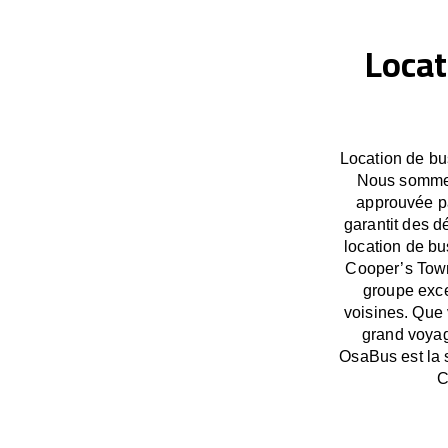
Locat
Location de bu
Nous sommes 
approuvée pa
garantit des 
location de bu
Cooper’s Town
groupe exce
voisines. Que 
grand voyag
OsaBus est la 
C