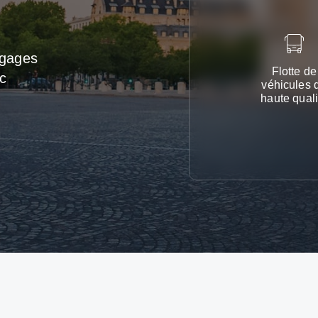
agages
Flotte de
c
véhicules 
haute quali