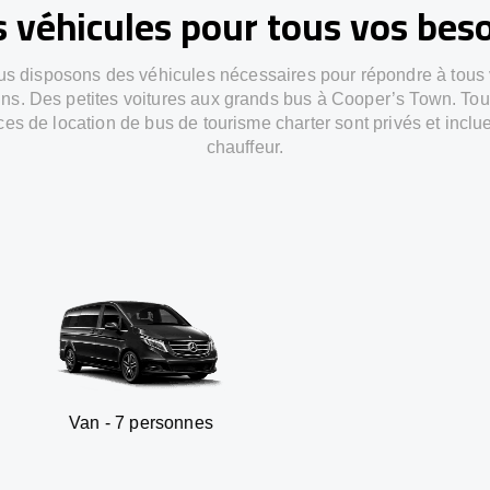
 véhicules pour tous vos bes
s disposons des véhicules nécessaires pour répondre à tous
ns. Des petites voitures aux grands bus à Cooper’s Town. To
ces de location de bus de tourisme charter sont privés et inclu
chauffeur.
 7 personnes
SUV - 3 