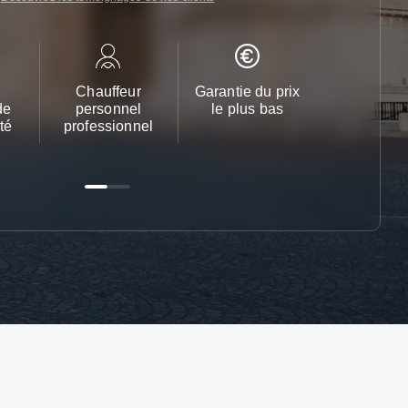
Chauffeur
Garantie du prix
Service cl
de
personnel
le plus bas
24h/24 et 
té
professionnel