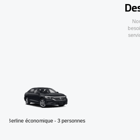
Des
Nou
besoi
servi
onomique - 3 personnes
Van -