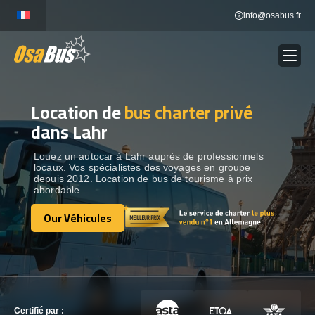
Skip
info@osabus.fr
to
content
Location de
bus charter privé
Show dropdown
LOCATION DE BUS
dans Lahr
Show dropdown
DESTINATIONS
Louez un autocar à Lahr auprès de professionnels
locaux. Vos spécialistes des voyages en groupe
depuis 2012. Location de bus de tourisme à prix
abordable.
OUR VÉHICULES
Our Véhicules
Our Véhicules
CONTACTEZ-NOUS
CONTACTEZ-NOUS
Certifié par :