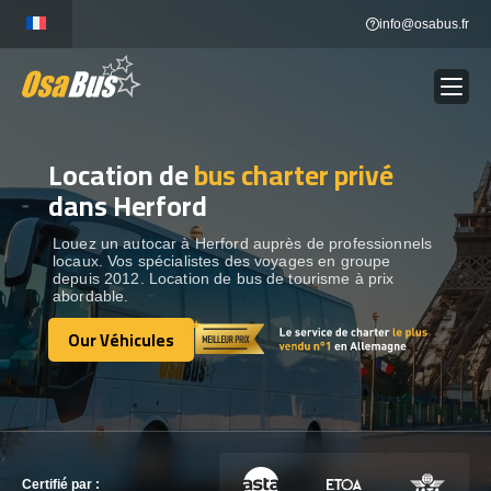
Skip
info@osabus.fr
to
content
Location de
bus charter privé
Show dropdown
LOCATION DE BUS
dans Herford
Show dropdown
DESTINATIONS
Louez un autocar à Herford auprès de professionnels
locaux. Vos spécialistes des voyages en groupe
depuis 2012. Location de bus de tourisme à prix
abordable.
OUR VÉHICULES
Our Véhicules
Our Véhicules
CONTACTEZ-NOUS
CONTACTEZ-NOUS
Certifié par :