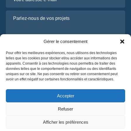
Parlez-nous de vos projets
Gérer le consentement
Pour offrir les meilleures expériences, nous utilisons des technologies
telles que les cookies pour stocker et/ou accéder aux informations des
appareils. Consentir à ces technologies nous permettra de traiter des
données telles que le comportement de navigation ou des identifiants
uniques sur ce site. Ne pas consentir ou retirer son consentement peut
J’ai lu et j’accepte la
politique de confidentialité
avoir un effet négatif sur certaines fonctionnalités et caractéristiques.
d’OsaBus.
Obtenez un devis
Accepter
Obtenez un devis
Refuser
Français
Afficher les préférences
© 2025 OsaBus. Tous droits réservés.